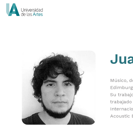
Jua
Músico, d
Edimburgo
Su trabaj
trabajado
Internaci
Acoustic 