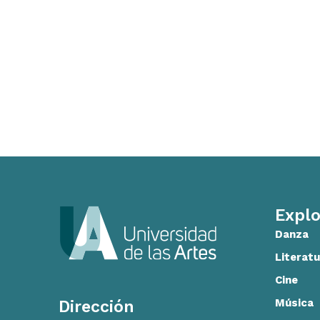
Explo
Danza
Literatu
Cine
Música
Dirección