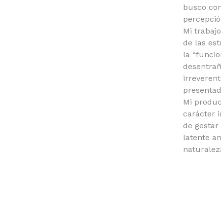
busco con
percepció
Mi trabaj
de las es
la “funci
desentrañ
irreveren
presentad
Mi produc
carácter i
de gestar
latente a
naturalez