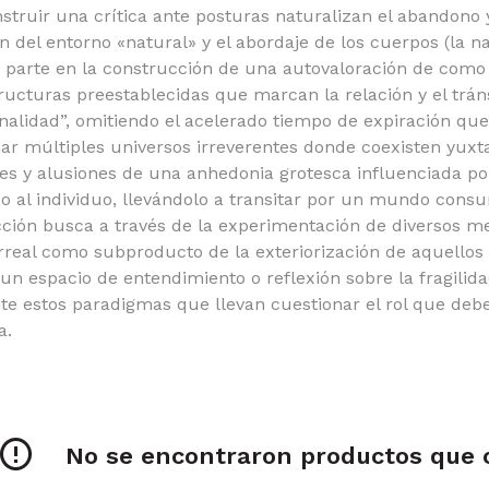
struir una crítica ante posturas naturalizan el abandono y
n del entorno «natural» y el abordaje de los cuerpos (la na
o parte en la construcción de una autovaloración de como
tructuras preestablecidas que marcan la relación y el trá
onalidad”, omitiendo el acelerado tiempo de expiración qu
ar múltiples universos irreverentes donde coexisten yuxta
tes y alusiones de una anhedonia grotesca influenciada por 
o al individuo, llevándolo a transitar por un mundo cons
ción busca a través de la experimentación de diversos med
rreal como subproducto de la exteriorización de aquellos r
 un espacio de entendimiento o reflexión sobre la fragilid
nte estos paradigmas que llevan cuestionar el rol que de
a.
No se encontraron productos que c