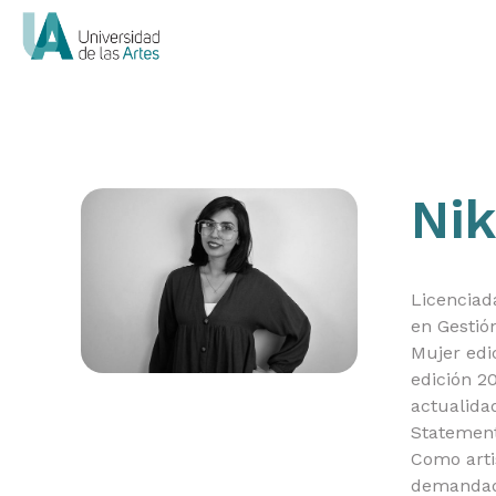
Nik
Licenciada
en Gestió
Mujer edi
edición 2
actualida
Statement 
Como arti
demandada