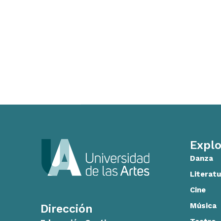
Explo
Danza
Literatu
Cine
Música
Dirección