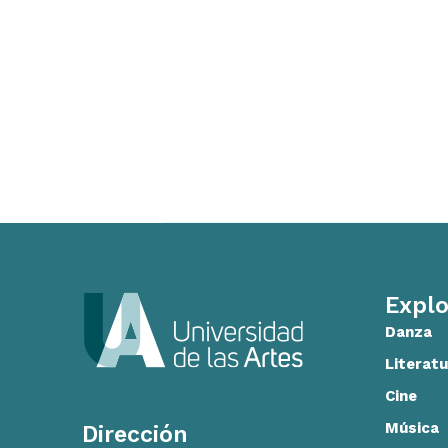
Explo
Danza
Literatu
Cine
Música
Dirección