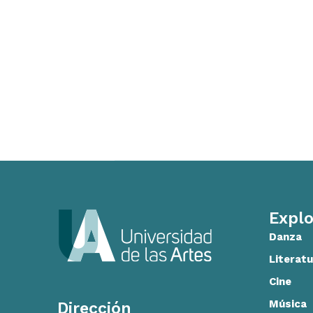
Explo
Danza
Literatu
Cine
Música
Dirección